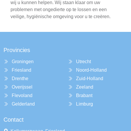
wij u kunnen helpen. Wij staan klaar om uw
problemen met ongedierte op te lossen en een
veilige, hygiënische omgeving voor u te creëren.
Provincies
Groningen
Utrecht
Friesland
Noord-Holland
Drenthe
Zuid-Holland
Overijssel
Zeeland
Flevoland
Brabant
Gelderland
Limburg
Contact